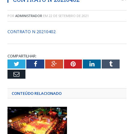
POR
ADMINISTRADOR
EM
22 DE SETEMBRO DE 2021
CONTRATO N 20210402
COMPARTILHAR:
Twitter
Facebook
Google+
Pinterest
LinkedIn
Tumblr
Email
CONTEÚDO RELACIONADO