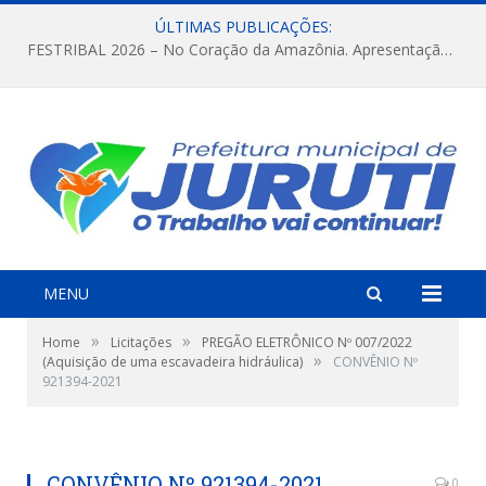
ÚLTIMAS PUBLICAÇÕES:
FESTRIBAL 2026 – No Coração da Amazônia. Apresentação da Munduruku.
MENU
»
»
Home
Licitações
PREGÃO ELETRÔNICO Nº 007/2022
»
(Aquisição de uma escavadeira hidráulica)
CONVÊNIO Nº
921394-2021
CONVÊNIO Nº 921394-2021
0