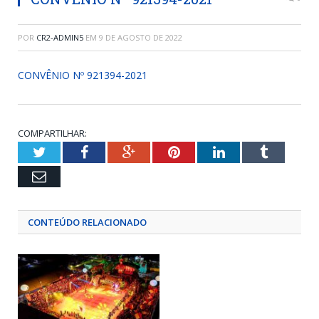
POR
CR2-ADMIN5
EM
9 DE AGOSTO DE 2022
CONVÊNIO Nº 921394-2021
COMPARTILHAR:
Twitter
Facebook
Google+
Pinterest
LinkedIn
Tumblr
Email
CONTEÚDO RELACIONADO