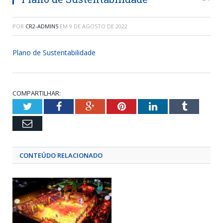
POR
CR2-ADMIN5
EM
9 DE AGOSTO DE 2022
Plano de Sustentabilidade
COMPARTILHAR:
Twitter
Facebook
Google+
Pinterest
LinkedIn
Tumblr
Email
CONTEÚDO RELACIONADO