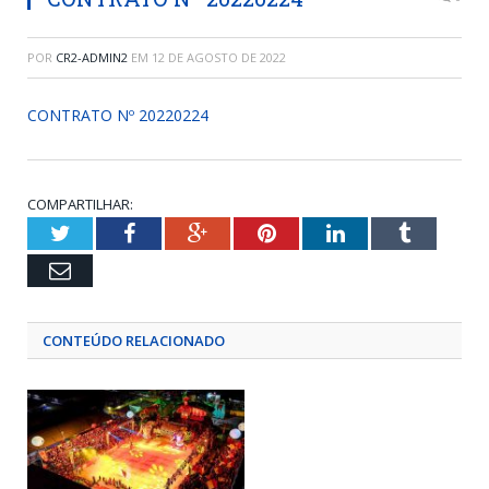
POR
CR2-ADMIN2
EM
12 DE AGOSTO DE 2022
CONTRATO Nº 20220224
COMPARTILHAR:
Twitter
Facebook
Google+
Pinterest
LinkedIn
Tumblr
Email
CONTEÚDO RELACIONADO