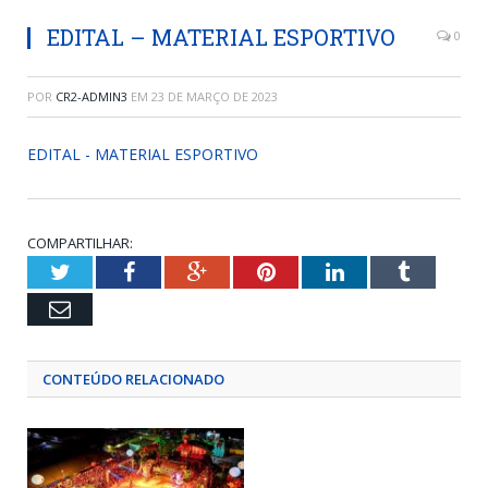
EDITAL – MATERIAL ESPORTIVO
0
POR
CR2-ADMIN3
EM
23 DE MARÇO DE 2023
EDITAL - MATERIAL ESPORTIVO
COMPARTILHAR:
Twitter
Facebook
Google+
Pinterest
LinkedIn
Tumblr
Email
CONTEÚDO RELACIONADO