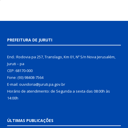
PREFEITURA DE JURUTI
End.: Rodovia pa 257, Translago, Km 01, Nº S/n Nova Jerusalém,
Juruti – pa
CEP: 68170-000
Fone: (93) 98408-7564
E-mail: ouvidoria@juruti.pa.gov.br
Horário de atendimento: de Segunda a sexta das 08:00h às
14:00h
ÚLTIMAS PUBLICAÇÕES