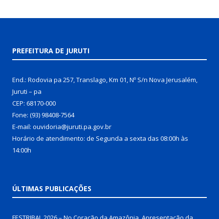
PREFEITURA DE JURUTI
End.: Rodovia pa 257, Translago, Km 01, Nº S/n Nova Jerusalém,
Juruti – pa
CEP: 68170-000
Fone: (93) 98408-7564
E-mail: ouvidoria@juruti.pa.gov.br
Horário de atendimento: de Segunda a sexta das 08:00h às
14:00h
ÚLTIMAS PUBLICAÇÕES
FESTRIBAL 2026 – No Coração da Amazônia. Apresentação da