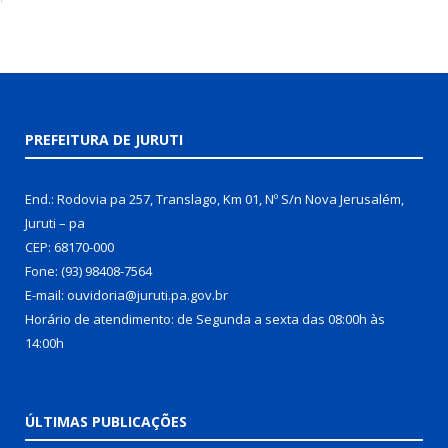
PREFEITURA DE JURUTI
End.: Rodovia pa 257, Translago, Km 01, Nº S/n Nova Jerusalém,
Juruti – pa
CEP: 68170-000
Fone: (93) 98408-7564
E-mail: ouvidoria@juruti.pa.gov.br
Horário de atendimento: de Segunda a sexta das 08:00h às
14:00h
ÚLTIMAS PUBLICAÇÕES