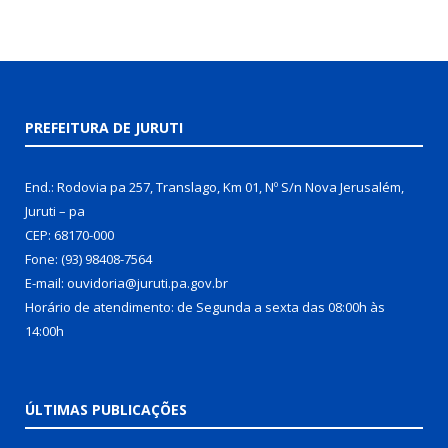
PREFEITURA DE JURUTI
End.: Rodovia pa 257, Translago, Km 01, Nº S/n Nova Jerusalém,
Juruti – pa
CEP: 68170-000
Fone: (93) 98408-7564
E-mail: ouvidoria@juruti.pa.gov.br
Horário de atendimento: de Segunda a sexta das 08:00h às
14:00h
ÚLTIMAS PUBLICAÇÕES