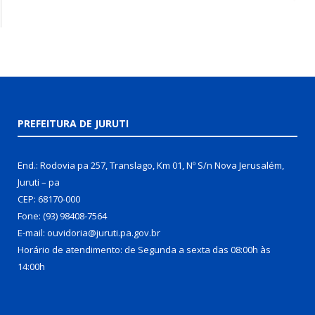
PREFEITURA DE JURUTI
End.: Rodovia pa 257, Translago, Km 01, Nº S/n Nova Jerusalém,
Juruti – pa
CEP: 68170-000
Fone: (93) 98408-7564
E-mail: ouvidoria@juruti.pa.gov.br
Horário de atendimento: de Segunda a sexta das 08:00h às
14:00h