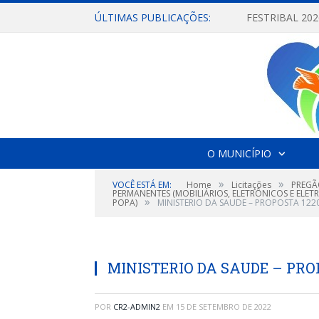
ÚLTIMAS PUBLICAÇÕES:
O MUNICÍPIO
»
»
VOCÊ ESTÁ EM:
Home
Licitações
PREGÃ
PERMANENTES (MOBILIÁRIOS, ELETRÔNICOS E ELET
»
POPA)
MINISTERIO DA SAUDE – PROPOSTA 122
MINISTERIO DA SAUDE – PRO
POR
CR2-ADMIN2
EM
15 DE SETEMBRO DE 2022