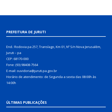
PREFEITURA DE JURUTI
End.: Rodovia pa 257, Translago, Km 01, Nº S/n Nova Jerusalém,
Juruti – pa
CEP: 68170-000
Fone: (93) 98408-7564
E-mail: ouvidoria@juruti.pa.gov.br
Horário de atendimento: de Segunda a sexta das 08:00h às
14:00h
ÚLTIMAS PUBLICAÇÕES