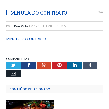
MINUTA DO CONTRATO
0
POR
CR2-ADMIN2
EM
15 DE SETEMBRO DE 2022
MINUTA DO CONTRATO
COMPARTILHAR:
Twitter
Facebook
Google+
Pinterest
LinkedIn
Tumblr
Email
CONTEÚDO RELACIONADO