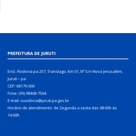
PREFEITURA DE JURUTI
End.: Rodovia pa 257, Translago, Km 01, Nº S/n Nova Jerusalém,
Juruti – pa
CEP: 68170-000
Fone: (93) 98408-7564
E-mail: ouvidoria@juruti.pa.gov.br
Horário de atendimento: de Segunda a sexta das 08:00h às
14:00h