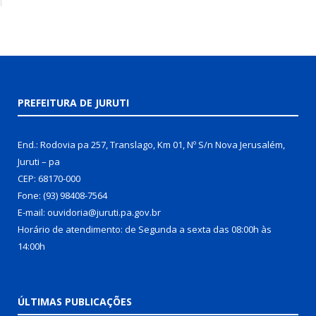
PREFEITURA DE JURUTI
End.: Rodovia pa 257, Translago, Km 01, Nº S/n Nova Jerusalém,
Juruti – pa
CEP: 68170-000
Fone: (93) 98408-7564
E-mail: ouvidoria@juruti.pa.gov.br
Horário de atendimento: de Segunda a sexta das 08:00h às
14:00h
ÚLTIMAS PUBLICAÇÕES