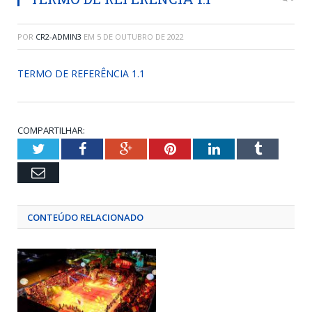
POR
CR2-ADMIN3
EM
5 DE OUTUBRO DE 2022
TERMO DE REFERÊNCIA 1.1
COMPARTILHAR:
Twitter
Facebook
Google+
Pinterest
LinkedIn
Tumblr
Email
CONTEÚDO RELACIONADO