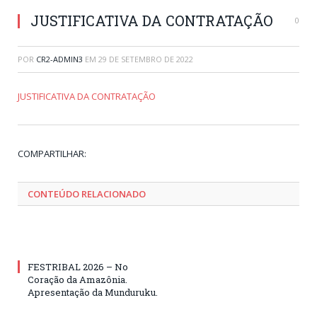
JUSTIFICATIVA DA CONTRATAÇÃO
0
POR
CR2-ADMIN3
EM
29 DE SETEMBRO DE 2022
JUSTIFICATIVA DA CONTRATAÇÃO
Tw
Fa
Go
Pi
Li
Tu
Em
COMPARTILHAR:
CONTEÚDO RELACIONADO
FESTRIBAL 2026 – No
Coração da Amazônia.
Apresentação da Munduruku.