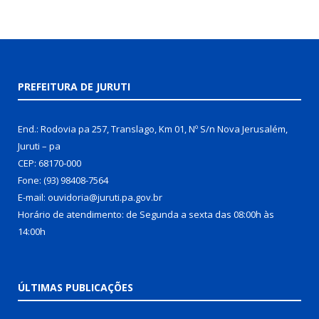
PREFEITURA DE JURUTI
End.: Rodovia pa 257, Translago, Km 01, Nº S/n Nova Jerusalém,
Juruti – pa
CEP: 68170-000
Fone: (93) 98408-7564
E-mail: ouvidoria@juruti.pa.gov.br
Horário de atendimento: de Segunda a sexta das 08:00h às
14:00h
ÚLTIMAS PUBLICAÇÕES