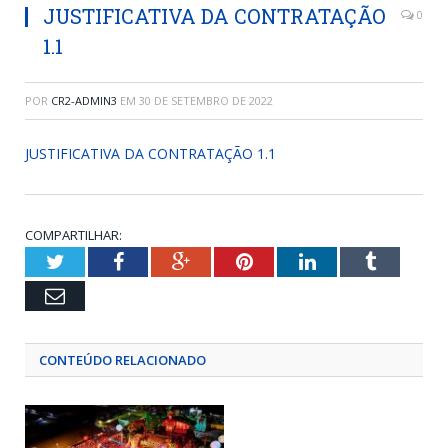
JUSTIFICATIVA DA CONTRATAÇÃO
0
1.1
POR
CR2-ADMIN3
EM
30 DE SETEMBRO DE 2022
JUSTIFICATIVA DA CONTRATAÇÃO 1.1
COMPARTILHAR:
Twitter
Facebook
Google+
Pinterest
LinkedIn
Tumblr
Email
CONTEÚDO RELACIONADO