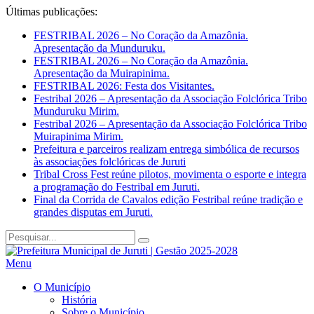
Últimas publicações:
FESTRIBAL 2026 – No Coração da Amazônia.
Apresentação da Munduruku.
FESTRIBAL 2026 – No Coração da Amazônia.
Apresentação da Muirapinima.
FESTRIBAL 2026: Festa dos Visitantes.
Festribal 2026 – Apresentação da Associação Folclórica Tribo
Munduruku Mirim.
Festribal 2026 – Apresentação da Associação Folclórica Tribo
Muirapinima Mirim.
Prefeitura e parceiros realizam entrega simbólica de recursos
às associações folclóricas de Juruti
Tribal Cross Fest reúne pilotos, movimenta o esporte e integra
a programação do Festribal em Juruti.
Final da Corrida de Cavalos edição Festribal reúne tradição e
grandes disputas em Juruti.
Menu
O Município
História
Sobre o Município