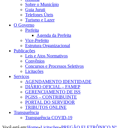
Sobre o Município
Guia Juruti
Telefones Úteis
Turismo e Lazer
O Governo
Prefeita
Agenda da Prefeita
Vice-Prefeito
Estrutura Organizacional
Publicações
Leis e Atos Normativos
Convênios
Concursos e Processos Seletivos
Licitações
Serviços
AGENDAMENTO IDENTIDADE
DIÁRIO OFICIAL – FAMEP
GERENCIAMENTO DE ISS
PGISS – CONTRIBUINTE
PORTAL DO SERVIDOR
TRIBUTOS ONLINE
Transparência
Transparência COVID-19
Você está em:
Home
»
Licitações
»
PREGÃO ELETRÔNICO Nº