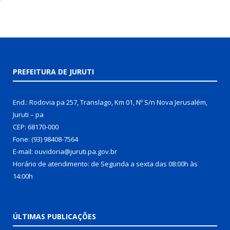
PREFEITURA DE JURUTI
End.: Rodovia pa 257, Translago, Km 01, Nº S/n Nova Jerusalém,
Juruti – pa
CEP: 68170-000
Fone: (93) 98408-7564
E-mail: ouvidoria@juruti.pa.gov.br
Horário de atendimento: de Segunda a sexta das 08:00h às
14:00h
ÚLTIMAS PUBLICAÇÕES