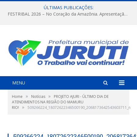
ÚLTIMAS PUBLICAÇÕES:
FESTRIBAL 2026 – No Coração da Amazônia. Apresentação da Munduruku.
MENU
»
»
Home
Notícias
PROJETO AJURI - ÚLTIMO DIA DE
ATENDIMENTOS NA REGIÃO DO MAMURU
»
RIO!
509266224_18072622346500190_2068173642543603711_n
509266224_18072622346500190_206817364