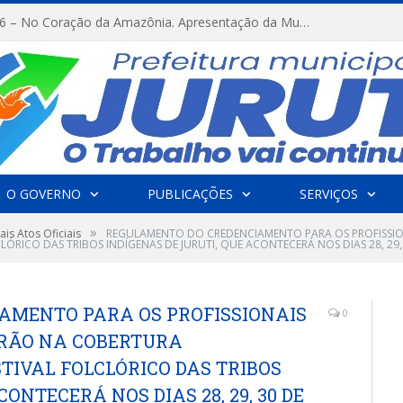
FESTRIBAL 2026 – No Coração da Amazônia. Apresentação da Munduruku.
O GOVERNO
PUBLICAÇÕES
SERVIÇOS
»
is Atos Oficiais
REGULAMENTO DO CREDENCIAMENTO PARA OS PROFISSI
CLÓRICO DAS TRIBOS INDÍGENAS DE JURUTI, QUE ACONTECERÁ NOS DIAS 28, 29,
AMENTO PARA OS PROFISSIONAIS
0
RÃO NA COBERTURA
STIVAL FOLCLÓRICO DAS TRIBOS
ONTECERÁ NOS DIAS 28, 29, 30 DE