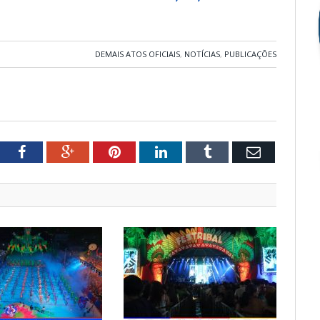
DEMAIS ATOS OFICIAIS
,
NOTÍCIAS
,
PUBLICAÇÕES
tter
Facebook
Google+
Pinterest
LinkedIn
Tumblr
Email