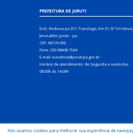
PREFEITURA DE JURUTI
End.: Rodovia pa 257, Translago, Km 01, Nº S/n Nova
Jerusalém, Juruti – pa
CEP: 68170-000
Fone: (93) 98408-7564
E-mail: ouvidoria@juruti.pa.gov.br
Horário de atendimento: de Segunda a sexta das
08:00h às 14:00h
Nós usamos cookies para melhorar sua experiência de navegação