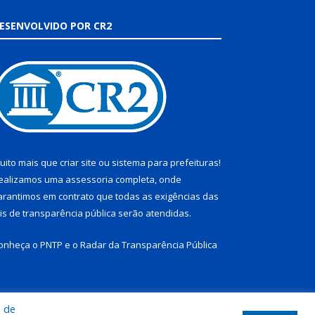
ESENVOLVIDO POR CR2
uito mais que
criar site
ou
sistema para prefeituras
!
ealizamos uma
assessoria
completa, onde
arantimos em contrato que todas as exigências das
eis de transparência pública
serão atendidas.
onheça o
PNTP
e o
Radar da Transparência Pública
a de