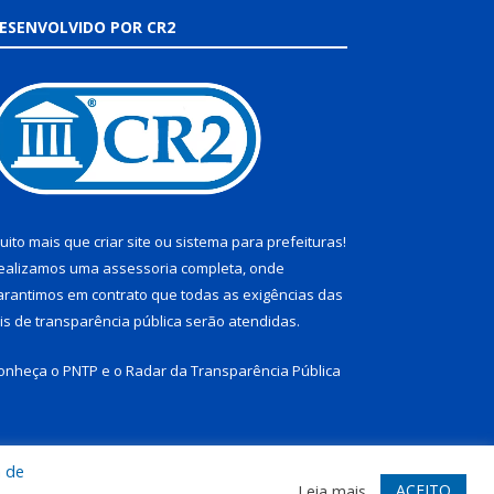
ESENVOLVIDO POR CR2
uito mais que
criar site
ou
sistema para prefeituras
!
ealizamos uma
assessoria
completa, onde
arantimos em contrato que todas as exigências das
eis de transparência pública
serão atendidas.
onheça o
PNTP
e o
Radar da Transparência Pública
a de
te
Acessar Área Administrativa
Acessar Webmail
ACEITO
Leia mais