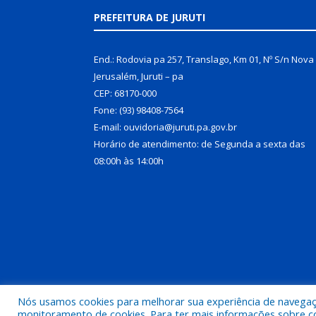
PREFEITURA DE JURUTI
End.: Rodovia pa 257, Translago, Km 01, Nº S/n Nova
Jerusalém, Juruti – pa
CEP: 68170-000
Fone: (93) 98408-7564
E-mail: ouvidoria@juruti.pa.gov.br
Horário de atendimento: de Segunda a sexta das
08:00h às 14:00h
Nós usamos cookies para melhorar sua experiência de navegação
Todos os direitos reservados a Prefeitura Municipal 
monitoramento de cookies. Para ter mais informações sobre como