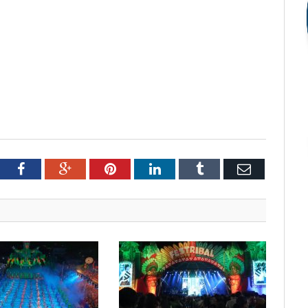
tter
Facebook
Google+
Pinterest
LinkedIn
Tumblr
Email