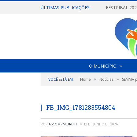
ÚLTIMAS PUBLICAÇÕES:
O MUNICÍPIO
»
»
VOCÊ ESTÁ EM:
Home
Notícias
SEMMA p
FB_IMG_1781283554804
POR
ASCOMPMJURUTI
EM
12 DE JUNHO DE 2026