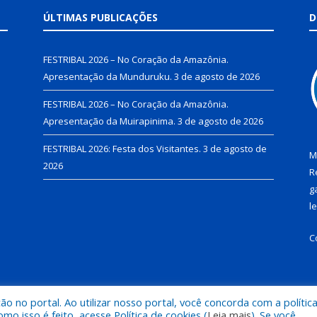
ÚLTIMAS PUBLICAÇÕES
D
FESTRIBAL 2026 – No Coração da Amazônia.
Apresentação da Munduruku.
3 de agosto de 2026
FESTRIBAL 2026 – No Coração da Amazônia.
Apresentação da Muirapinima.
3 de agosto de 2026
FESTRIBAL 2026: Festa dos Visitantes.
3 de agosto de
M
2026
R
g
l
C
 no portal. Ao utilizar nosso portal, você concorda com a polític
de Juruti.
Mapa do Si
 isso é feito, acesse Política de cookies (
Leia mais
). Se você