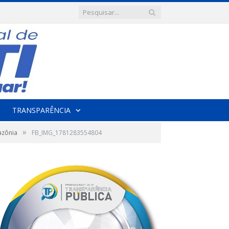
TRANSPARÊNCIA
»
azônia
FB_IMG_1781283554804