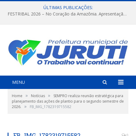
ÚLTIMAS PUBLICAÇÕES:
FESTRIBAL 2026 – No Coração da Amazônia. Apresentação da Munduruku.
MENU
»
»
Home
Notícias
SEMPRO realiza reunião estratégica para
planejamento das ações de plantio para o segundo semestre de
»
2026.
FB_IMG_1782319715582
FB_IMG_1782319715582
0