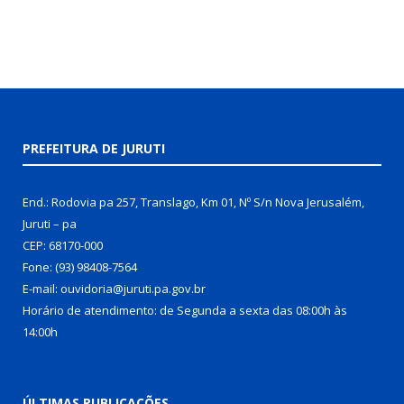
PREFEITURA DE JURUTI
End.: Rodovia pa 257, Translago, Km 01, Nº S/n Nova Jerusalém,
Juruti – pa
CEP: 68170-000
Fone: (93) 98408-7564
E-mail: ouvidoria@juruti.pa.gov.br
Horário de atendimento: de Segunda a sexta das 08:00h às
14:00h
ÚLTIMAS PUBLICAÇÕES