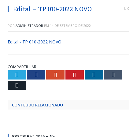
Edital – TP 010-2022 NOVO
0
POR
ADMINISTRADOR
EM
14 DE SETEMBRO DE 2022
Edital - TP 010-2022 NOVO
COMPARTILHAR:
Twitter
Facebook
Google+
Pinterest
LinkedIn
Tumblr
Email
CONTEÚDO RELACIONADO
FESTRIBAL 2026 – No