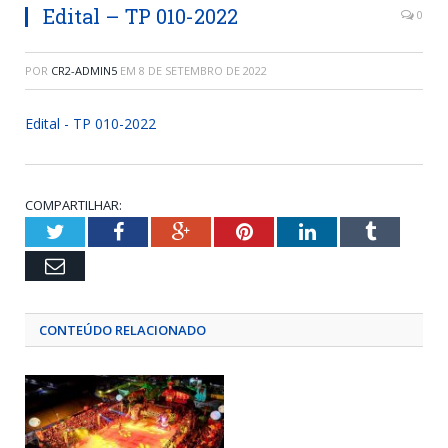
Edital – TP 010-2022
0
POR
CR2-ADMIN5
EM
8 DE SETEMBRO DE 2022
Edital - TP 010-2022
COMPARTILHAR:
Twitter
Facebook
Google+
Pinterest
LinkedIn
Tumblr
Email
CONTEÚDO RELACIONADO