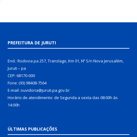
PREFEITURA DE JURUTI
End.: Rodovia pa 257, Translago, Km 01, Nº S/n Nova Jerusalém,
Juruti – pa
CEP: 68170-000
Fone: (93) 98408-7564
E-mail: ouvidoria@juruti.pa.gov.br
Horário de atendimento: de Segunda a sexta das 08:00h às
14:00h
ÚLTIMAS PUBLICAÇÕES