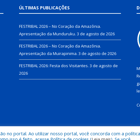
ÚLTIMAS PUBLICAÇÕES
D
FESTRIBAL 2026 – No Coração da Amazônia.
Apresentação da Munduruku.
3 de agosto de 2026
FESTRIBAL 2026 – No Coração da Amazônia.
Apresentação da Muirapinima.
3 de agosto de 2026
FESTRIBAL 2026: Festa dos Visitantes.
3 de agosto de
M
2026
R
g
l
C
 no portal. Ao utilizar nosso portal, você concorda com a polític
de Juruti.
Mapa do Si
 isso é feito, acesse Política de cookies (
Leia mais
). Se você