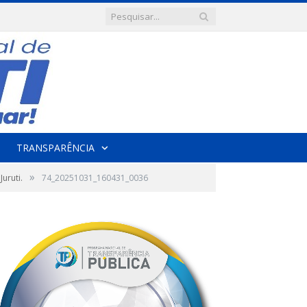
TRANSPARÊNCIA
»
uruti.
74_20251031_160431_0036