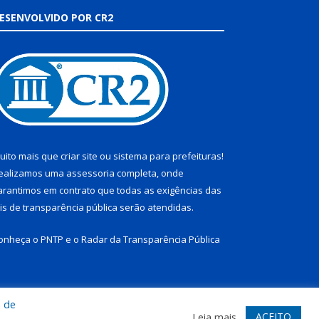
ESENVOLVIDO POR CR2
uito mais que
criar site
ou
sistema para prefeituras
!
ealizamos uma
assessoria
completa, onde
arantimos em contrato que todas as exigências das
eis de transparência pública
serão atendidas.
onheça o
PNTP
e o
Radar da Transparência Pública
a de
te
Acessar Área Administrativa
Acessar Webmail
ACEITO
Leia mais