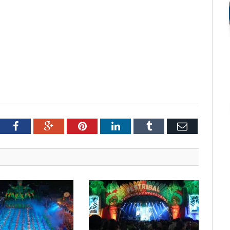
tter
Facebook
Google+
Pinterest
LinkedIn
Tumblr
Email