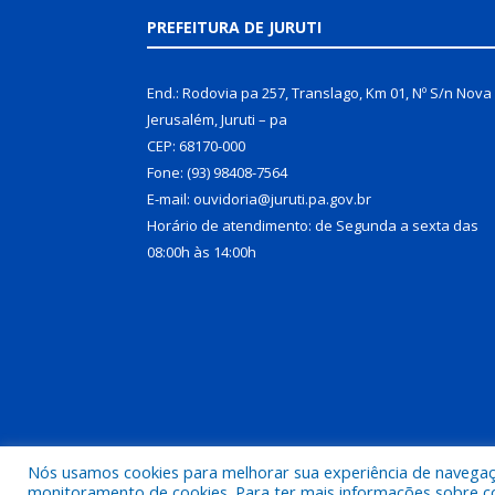
PREFEITURA DE JURUTI
End.: Rodovia pa 257, Translago, Km 01, Nº S/n Nova
Jerusalém, Juruti – pa
CEP: 68170-000
Fone: (93) 98408-7564
E-mail: ouvidoria@juruti.pa.gov.br
Horário de atendimento: de Segunda a sexta das
08:00h às 14:00h
Nós usamos cookies para melhorar sua experiência de navegação
Todos os direitos reservados a Prefeitura Municipal 
monitoramento de cookies. Para ter mais informações sobre como