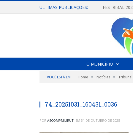
ÚLTIMAS PUBLICAÇÕES:
O MUNICÍPIO
»
»
VOCÊ ESTÁ EM:
Home
Notícias
Tribunal
74_20251031_160431_0036
POR
ASCOMPMJURUTI
EM
31 DE OUTUBRO DE 2025