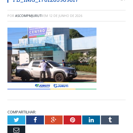
POR
ASCOMPMJURUTI
EM
12 DE JUNHO DE 2026
COMPARTILHAR:
Twitter
Facebook
Google+
Pinterest
LinkedIn
Tumblr
Email