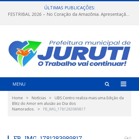
ÚLTIMAS PUBLICAÇÕES:
FESTRIBAL 2026 – No Coração da Amazônia. Apresentação da Munduruku.
MENU
»
»
Home
Notícias
UBS Centro realiza mais uma Edição da
Blitz do Amor em alusão ao Dia dos
»
Namorados.
FB_IMG_1781283989817
FB_IMG_1781283989817
0