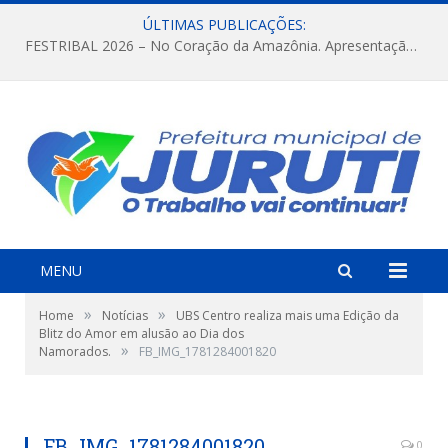
ÚLTIMAS PUBLICAÇÕES:
FESTRIBAL 2026 – No Coração da Amazônia. Apresentação da Munduruku.
MENU
»
»
Home
Notícias
UBS Centro realiza mais uma Edição da
Blitz do Amor em alusão ao Dia dos
»
Namorados.
FB_IMG_1781284001820
FB_IMG_1781284001820
0