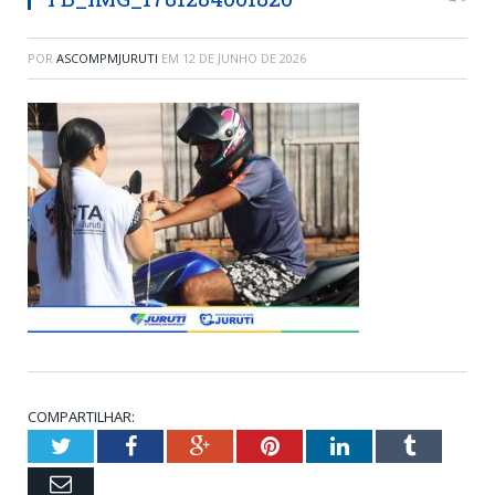
POR
ASCOMPMJURUTI
EM
12 DE JUNHO DE 2026
COMPARTILHAR:
Twitter
Facebook
Google+
Pinterest
LinkedIn
Tumblr
Email