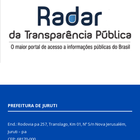
PREFEITURA DE JURUTI
End.: Rodovia pa 257, Translago, Km 01, Nº S/n Nova Jerusalém,
Juruti – pa
CEP: 68170-000