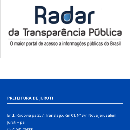
PREFEITURA DE JURUTI
End.: Rodovia pa 257, Translago, Km 01, Nº S/n Nova Jerusalém,
Juruti – pa
CEP: 68170-000