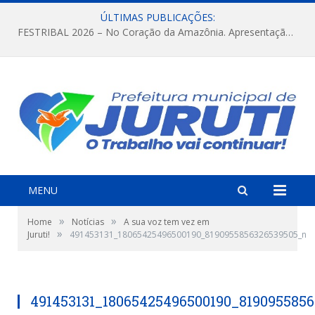
ÚLTIMAS PUBLICAÇÕES:
FESTRIBAL 2026 – No Coração da Amazônia. Apresentação da Munduruku.
MENU
»
»
Home
Notícias
A sua voz tem vez em
»
Juruti!
491453131_18065425496500190_8190955856326539505_n
491453131_18065425496500190_819095585