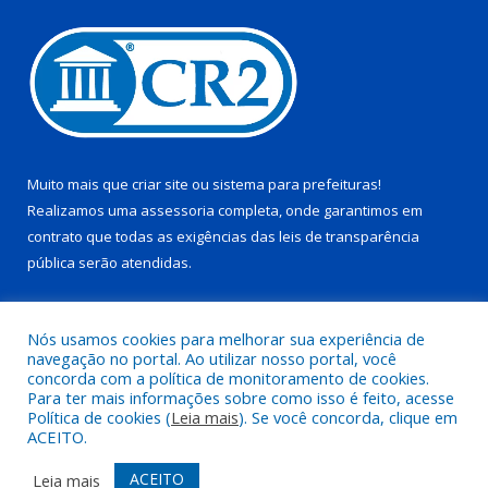
Muito mais que
criar site
ou
sistema para prefeituras
!
Realizamos uma
assessoria
completa, onde garantimos em
contrato que todas as exigências das
leis de transparência
pública
serão atendidas.
Conheça o
PNTP
e o
Radar da Transparência Pública
Nós usamos cookies para melhorar sua experiência de
navegação no portal. Ao utilizar nosso portal, você
concorda com a política de monitoramento de cookies.
Para ter mais informações sobre como isso é feito, acesse
Política de cookies (
Leia mais
). Se você concorda, clique em
Todos os direitos reservados a Prefeitura Municipal de Juruti.
ACEITO.
Mapa do Site
Acessar Área Administrativa
ACEITO
Leia mais