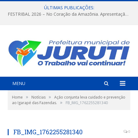
ÚLTIMAS PUBLICAÇÕES:
FESTRIBAL 2026 – No Coração da Amazônia. Apresentação da Munduruku.
MENU
»
»
Home
Notícias
Ação conjunta leva cuidado e prevenção
»
ao Igarapé das Fazendas.
FB_IMG_1762255281340
FB_IMG_1762255281340
0