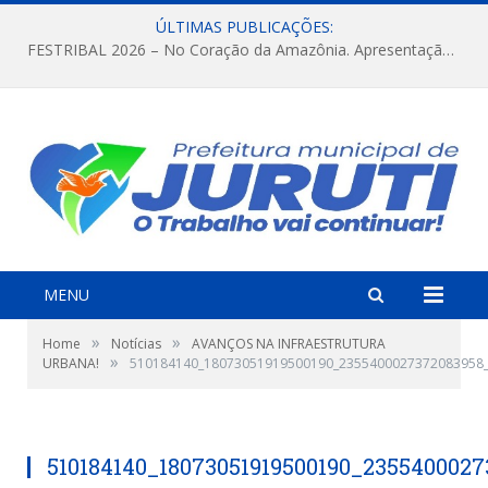
ÚLTIMAS PUBLICAÇÕES:
FESTRIBAL 2026 – No Coração da Amazônia. Apresentação da Munduruku.
MENU
»
»
Home
Notícias
AVANÇOS NA INFRAESTRUTURA
»
URBANA!
510184140_18073051919500190_2355400027372083958
510184140_18073051919500190_235540002