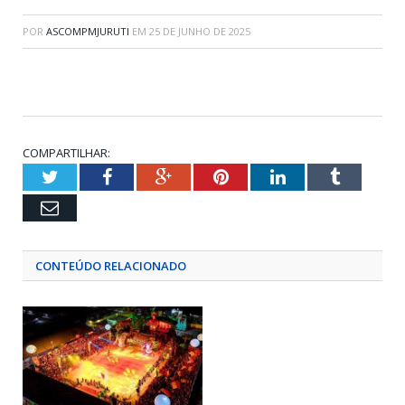
POR
ASCOMPMJURUTI
EM
25 DE JUNHO DE 2025
COMPARTILHAR:
Twitter
Facebook
Google+
Pinterest
LinkedIn
Tumblr
Email
CONTEÚDO RELACIONADO