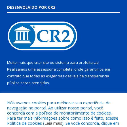
DESENVOLVIDO POR CR2
Muito mais que
criar site
ou
sistema para prefeituras
!
Realizamos uma
assessoria
completa, onde garantimos em
contrato que todas as exigências das
leis de transparência
pública
serão atendidas.
Conheça o
PNTP
e o
Radar da Transparência Pública
Nós usamos cookies para melhorar sua experiência de
navegação no portal. Ao utilizar nosso portal, você
concorda com a política de monitoramento de cookies.
Para ter mais informações sobre como isso é feito, acesse
Política de cookies (
Leia mais
). Se você concorda, clique em
Todos os direitos reservados a Prefeitura Municipal de Juruti.