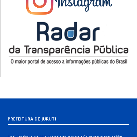
PREFEITURA DE JURUTI
End.: Rodovia pa 257, Translago, Km 01, Nº S/n Nova Jerusalém,