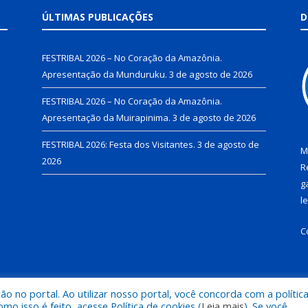
ÚLTIMAS PUBLICAÇÕES
D
FESTRIBAL 2026 – No Coração da Amazônia.
Apresentação da Munduruku.
3 de agosto de 2026
FESTRIBAL 2026 – No Coração da Amazônia.
Apresentação da Muirapinima.
3 de agosto de 2026
FESTRIBAL 2026: Festa dos Visitantes.
3 de agosto de
M
2026
R
g
l
C
 no portal. Ao utilizar nosso portal, você concorda com a polític
de Juruti.
Mapa do Si
 isso é feito, acesse Política de cookies (
Leia mais
). Se você