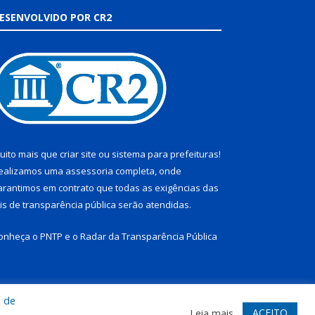
ESENVOLVIDO POR CR2
uito mais que
criar site
ou
sistema para prefeituras
!
ealizamos uma
assessoria
completa, onde
arantimos em contrato que todas as exigências das
eis de transparência pública
serão atendidas.
onheça o
PNTP
e o
Radar da Transparência Pública
a de
te
Acessar Área Administrativa
Acessar Webmail
ACEITO
Leia mais