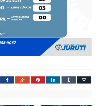
tter
Facebook
Google+
Pinterest
LinkedIn
Tumblr
Email