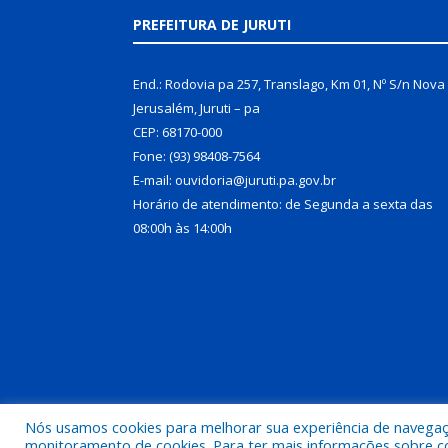
PREFEITURA DE JURUTI
End.: Rodovia pa 257, Translago, Km 01, Nº S/n Nova
Jerusalém, Juruti – pa
CEP: 68170-000
Fone: (93) 98408-7564
E-mail: ouvidoria@juruti.pa.gov.br
Horário de atendimento: de Segunda a sexta das
08:00h às 14:00h
Nós usamos cookies para melhorar sua experiência de navegação
Todos os direitos reservados a Prefeitura Municipal 
monitoramento de cookies. Para ter mais informações sobre como