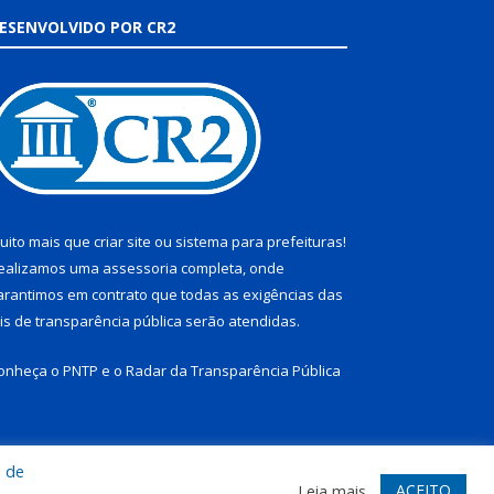
ESENVOLVIDO POR CR2
uito mais que
criar site
ou
sistema para prefeituras
!
ealizamos uma
assessoria
completa, onde
arantimos em contrato que todas as exigências das
eis de transparência pública
serão atendidas.
onheça o
PNTP
e o
Radar da Transparência Pública
a de
te
Acessar Área Administrativa
Acessar Webmail
ACEITO
Leia mais