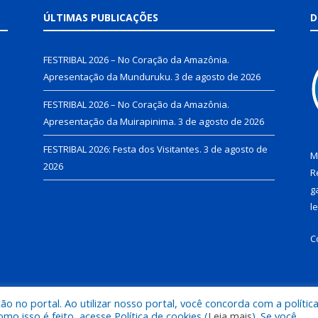
ÚLTIMAS PUBLICAÇÕES
D
FESTRIBAL 2026 – No Coração da Amazônia.
Apresentação da Munduruku.
3 de agosto de 2026
FESTRIBAL 2026 – No Coração da Amazônia.
Apresentação da Muirapinima.
3 de agosto de 2026
FESTRIBAL 2026: Festa dos Visitantes.
3 de agosto de
M
2026
R
g
l
C
 no portal. Ao utilizar nosso portal, você concorda com a polític
de Juruti.
Mapa do Si
 isso é feito, acesse Política de cookies (
Leia mais
). Se você