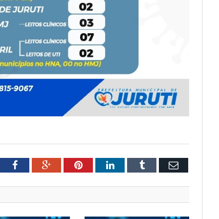
tter
Facebook
Google+
Pinterest
LinkedIn
Tumblr
Email