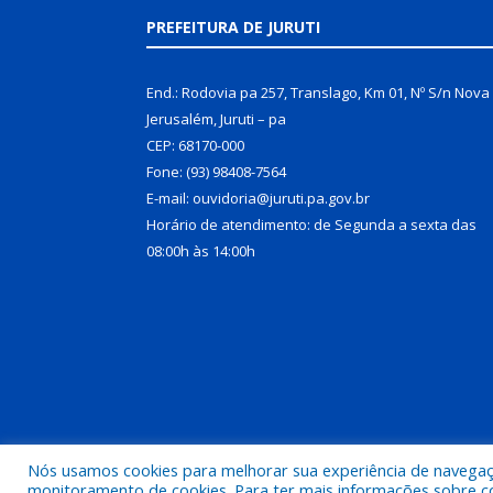
PREFEITURA DE JURUTI
End.: Rodovia pa 257, Translago, Km 01, Nº S/n Nova
Jerusalém, Juruti – pa
CEP: 68170-000
Fone: (93) 98408-7564
E-mail: ouvidoria@juruti.pa.gov.br
Horário de atendimento: de Segunda a sexta das
08:00h às 14:00h
Nós usamos cookies para melhorar sua experiência de navegação
Todos os direitos reservados a Prefeitura Municipal 
monitoramento de cookies. Para ter mais informações sobre como