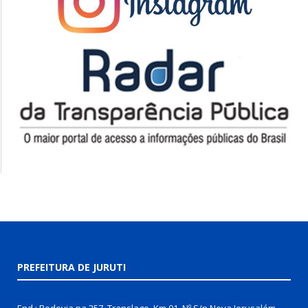
PREFEITURA DE JURUTI
End.: Rodovia pa 257, Translago, Km 01, Nº S/n Nova Jerusalém,