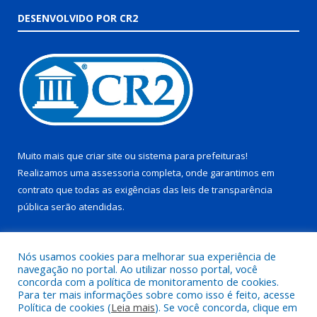
DESENVOLVIDO POR CR2
Muito mais que
criar site
ou
sistema para prefeituras
!
Realizamos uma
assessoria
completa, onde garantimos em
contrato que todas as exigências das
leis de transparência
pública
serão atendidas.
Conheça o
PNTP
e o
Radar da Transparência Pública
Nós usamos cookies para melhorar sua experiência de
navegação no portal. Ao utilizar nosso portal, você
concorda com a política de monitoramento de cookies.
Para ter mais informações sobre como isso é feito, acesse
Política de cookies (
Leia mais
). Se você concorda, clique em
Todos os direitos reservados a Prefeitura Municipal de Juruti.