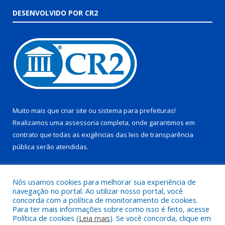
DESENVOLVIDO POR CR2
Muito mais que
criar site
ou
sistema para prefeituras
!
Realizamos uma
assessoria
completa, onde garantimos em
contrato que todas as exigências das
leis de transparência
pública
serão atendidas.
Conheça o
PNTP
e o
Radar da Transparência Pública
Nós usamos cookies para melhorar sua experiência de
navegação no portal. Ao utilizar nosso portal, você
concorda com a política de monitoramento de cookies.
Para ter mais informações sobre como isso é feito, acesse
Política de cookies (
Leia mais
). Se você concorda, clique em
Todos os direitos reservados a Prefeitura Municipal de Juruti.