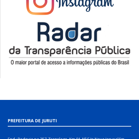
PREFEITURA DE JURUTI
End.: Rodovia pa 257, Translago, Km 01, Nº S/n Nova Jerusalém,