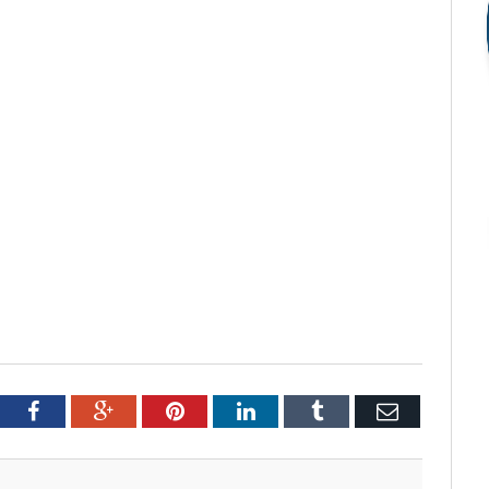
tter
Facebook
Google+
Pinterest
LinkedIn
Tumblr
Email