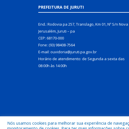
PREFEITURA DE JURUTI
End.: Rodovia pa 257, Translago, Km 01, Nº S/n Nova
Jerusalém, Juruti – pa
CEP: 68170-000
Fone: (93) 98408-7564
E-mail: ouvidoria@juruti.pa.gov.br
Horário de atendimento: de Segunda a sexta das
08:00h às 14:00h
Nós usamos cookies para melhorar sua experiência de navegação
Todos os direitos reservados a Prefeitura Municipal 
monitoramento de cookies. Para ter mais informações sobre como