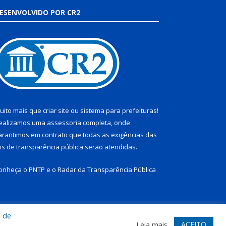
ESENVOLVIDO POR CR2
uito mais que
criar site
ou
sistema para prefeituras
!
ealizamos uma
assessoria
completa, onde
arantimos em contrato que todas as exigências das
eis de transparência pública
serão atendidas.
onheça o
PNTP
e o
Radar da Transparência Pública
a de
te
Acessar Área Administrativa
Acessar Webmail
ACEITO
Leia mais