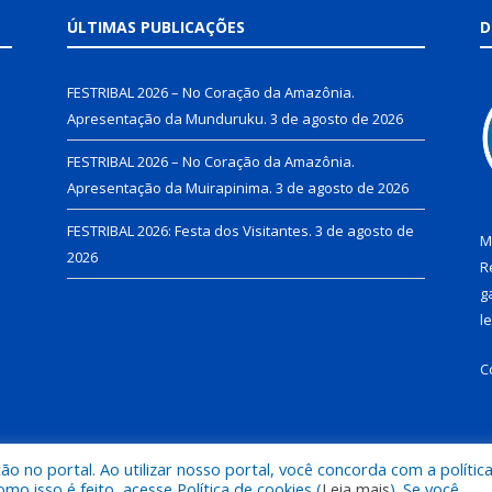
ÚLTIMAS PUBLICAÇÕES
D
FESTRIBAL 2026 – No Coração da Amazônia.
Apresentação da Munduruku.
3 de agosto de 2026
FESTRIBAL 2026 – No Coração da Amazônia.
Apresentação da Muirapinima.
3 de agosto de 2026
FESTRIBAL 2026: Festa dos Visitantes.
3 de agosto de
M
2026
R
g
l
C
 no portal. Ao utilizar nosso portal, você concorda com a polític
de Juruti.
Mapa do Si
 isso é feito, acesse Política de cookies (
Leia mais
). Se você