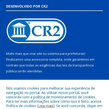
DESENVOLVIDO POR CR2
Muito mais que
criar site
ou
sistema para prefeituras
!
Realizamos uma
assessoria
completa, onde garantimos em
contrato que todas as exigências das
leis de transparência
pública
serão atendidas.
Conheça o
PNTP
e o
Radar da Transparência Pública
Nós usamos cookies para melhorar sua experiência de
navegação no portal. Ao utilizar nosso portal, você
concorda com a política de monitoramento de cookies.
Para ter mais informações sobre como isso é feito, acesse
Política de cookies (
Leia mais
). Se você concorda, clique em
Todos os direitos reservados a Prefeitura Municipal de Juruti.