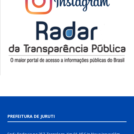
PREFEITURA DE JURUTI
End.: Rodovia pa 257, Translago, Km 01, Nº S/n Nova Jerusalém,