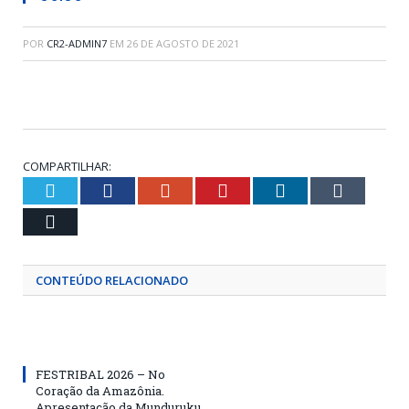
POR
CR2-ADMIN7
EM
26 DE AGOSTO DE 2021
COMPARTILHAR:
Twitter
Facebook
Google+
Pinterest
LinkedIn
Tumblr
Email
CONTEÚDO RELACIONADO
FESTRIBAL 2026 – No
Coração da Amazônia.
Apresentação da Munduruku.