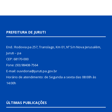
PREFEITURA DE JURUTI
End.: Rodovia pa 257, Translago, Km 01, Nº S/n Nova Jerusalém,
Juruti – pa
CEP: 68170-000
Fone: (93) 98408-7564
E-mail: ouvidoria@juruti.pa.gov.br
Horário de atendimento: de Segunda a sexta das 08:00h às
14:00h
ÚLTIMAS PUBLICAÇÕES