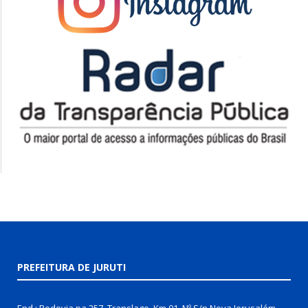
PREFEITURA DE JURUTI
End.: Rodovia pa 257, Translago, Km 01, Nº S/n Nova Jerusalém,