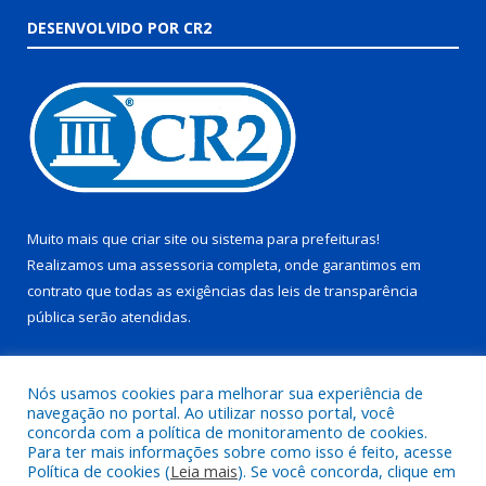
DESENVOLVIDO POR CR2
Muito mais que
criar site
ou
sistema para prefeituras
!
Realizamos uma
assessoria
completa, onde garantimos em
contrato que todas as exigências das
leis de transparência
pública
serão atendidas.
Conheça o
PNTP
e o
Radar da Transparência Pública
Nós usamos cookies para melhorar sua experiência de
navegação no portal. Ao utilizar nosso portal, você
concorda com a política de monitoramento de cookies.
Para ter mais informações sobre como isso é feito, acesse
Política de cookies (
Leia mais
). Se você concorda, clique em
Todos os direitos reservados a Prefeitura Municipal de Juruti.