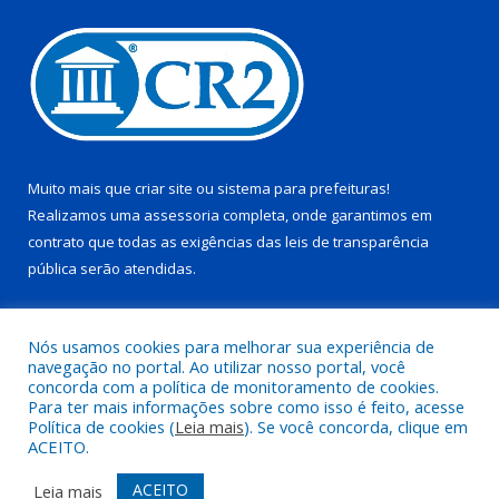
Muito mais que
criar site
ou
sistema para prefeituras
!
Realizamos uma
assessoria
completa, onde garantimos em
contrato que todas as exigências das
leis de transparência
pública
serão atendidas.
Conheça o
PNTP
e o
Radar da Transparência Pública
Nós usamos cookies para melhorar sua experiência de
navegação no portal. Ao utilizar nosso portal, você
concorda com a política de monitoramento de cookies.
Para ter mais informações sobre como isso é feito, acesse
Política de cookies (
Leia mais
). Se você concorda, clique em
Todos os direitos reservados a Prefeitura Municipal de Juruti.
ACEITO.
Mapa do Site
Acessar Área Administrativa
ACEITO
Leia mais