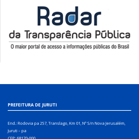
PREFEITURA DE JURUTI
End.: Rodovia pa 257, Translago, Km 01, Nº S/n Nova Jerusalém,
Juruti – pa
CEP: 68170-000