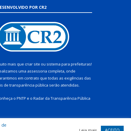
ESENVOLVIDO POR CR2
uito mais que
criar site
ou
sistema para prefeituras
!
ealizamos uma
assessoria
completa, onde
arantimos em contrato que todas as exigências das
eis de transparência pública
serão atendidas.
onheça o
PNTP
e o
Radar da Transparência Pública
a de
te
Acessar Área Administrativa
Acessar Webmail
ACEITO
Leia mais