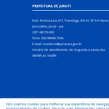
PREFEITURA DE JURUTI
End.: Rodovia pa 257, Translago, Km 01, Nº S/n Nova
Jerusalém, Juruti – pa
CEP: 68170-000
Fone: (93) 98408-7564
E-mail: ouvidoria@juruti.pa.gov.br
Horário de atendimento: de Segunda a sexta das
08:00h às 14:00h
Nós usamos cookies para melhorar sua experiência de navegação
Todos os direitos reservados a Prefeitura Municipal 
monitoramento de cookies. Para ter mais informações sobre como