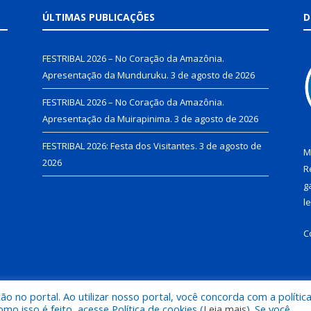
ÚLTIMAS PUBLICAÇÕES
D
FESTRIBAL 2026 – No Coração da Amazônia.
Apresentação da Munduruku.
3 de agosto de 2026
FESTRIBAL 2026 – No Coração da Amazônia.
Apresentação da Muirapinima.
3 de agosto de 2026
FESTRIBAL 2026: Festa dos Visitantes.
3 de agosto de
M
2026
R
g
l
C
 no portal. Ao utilizar nosso portal, você concorda com a polític
de Juruti.
Mapa do Si
 isso é feito, acesse Política de cookies (
Leia mais
). Se você