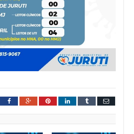
tter
Facebook
Google+
Pinterest
LinkedIn
Tumblr
Email