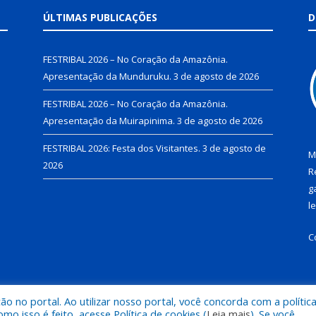
ÚLTIMAS PUBLICAÇÕES
D
FESTRIBAL 2026 – No Coração da Amazônia.
Apresentação da Munduruku.
3 de agosto de 2026
FESTRIBAL 2026 – No Coração da Amazônia.
Apresentação da Muirapinima.
3 de agosto de 2026
FESTRIBAL 2026: Festa dos Visitantes.
3 de agosto de
M
2026
R
g
l
C
 no portal. Ao utilizar nosso portal, você concorda com a polític
de Juruti.
Mapa do Si
 isso é feito, acesse Política de cookies (
Leia mais
). Se você