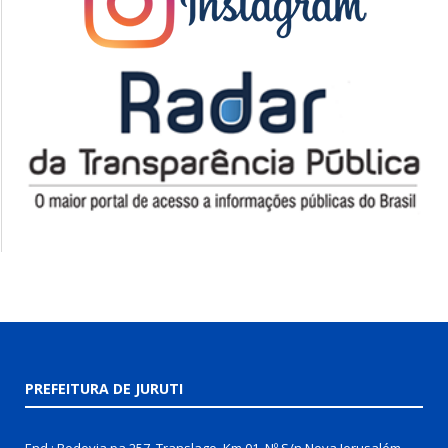
PREFEITURA DE JURUTI
End.: Rodovia pa 257, Translago, Km 01, Nº S/n Nova Jerusalém,