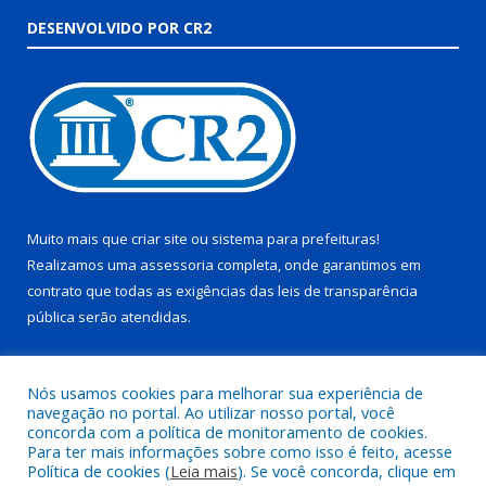
DESENVOLVIDO POR CR2
Muito mais que
criar site
ou
sistema para prefeituras
!
Realizamos uma
assessoria
completa, onde garantimos em
contrato que todas as exigências das
leis de transparência
pública
serão atendidas.
Conheça o
PNTP
e o
Radar da Transparência Pública
Nós usamos cookies para melhorar sua experiência de
navegação no portal. Ao utilizar nosso portal, você
concorda com a política de monitoramento de cookies.
Para ter mais informações sobre como isso é feito, acesse
Política de cookies (
Leia mais
). Se você concorda, clique em
Todos os direitos reservados a Prefeitura Municipal de Juruti.