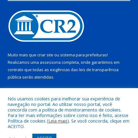
Muito mais que
criar site
ou
sistema para prefeituras
!
Realizamos uma
assessoria
completa, onde garantimos em
contrato que todas as exigências das
leis de transparência
pública
serão atendidas.
Conheça o
PNTP
e o
Radar da Transparência Pública
Nós usamos cookies para melhorar sua experiência de
navegação no portal. Ao utilizar nosso portal, você
concorda com a política de monitoramento de cookies.
Para ter mais informações sobre como isso é feito, acesse
Política de cookies (
Leia mais
). Se você concorda, clique em
Todos os direitos reservados a Prefeitura Municipal de Juruti.
ACEITO.
Mapa do Site
Acessar Área Administrativa