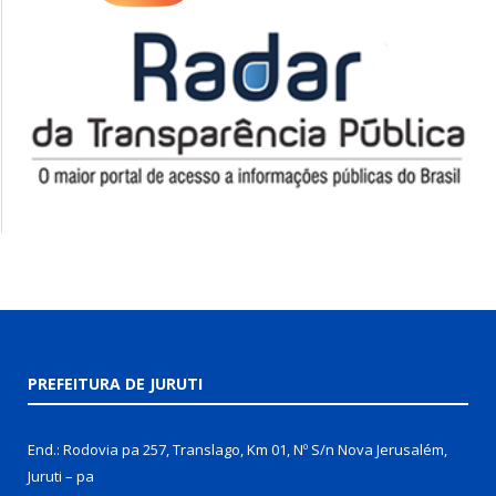
PREFEITURA DE JURUTI
End.: Rodovia pa 257, Translago, Km 01, Nº S/n Nova Jerusalém,
Juruti – pa