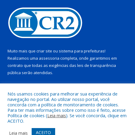
Muito mais que
criar site
ou
sistema para prefeituras
!
Realizamos uma
assessoria
completa, onde garantimos em
contrato que todas as exigências das
leis de transparência
pública
serão atendidas.
Conheça o
PNTP
e o
Radar da Transparência Pública
Nós usamos cookies para melhorar sua experiência de
navegação no portal. Ao utilizar nosso portal, você
concorda com a política de monitoramento de cookies.
Para ter mais informações sobre como isso é feito, acesse
Política de cookies (
Leia mais
). Se você concorda, clique em
Todos os direitos reservados a Prefeitura Municipal de Juruti.
ACEITO.
Mapa do Site
Acessar Área Administrativa
ACEITO
Leia mais