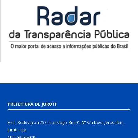
PREFEITURA DE JURUTI
End.: Rodovia pa 257, Translago, Km 01, Nº S/n Nova Jerusalém,
Juruti – pa
CEP: 68170-000