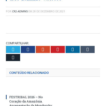
POR
CR2-ADMIN5
EM
28 DE DEZEMBRO DE 2021
COMPARTILHAR:
Twitter
Facebook
Google+
Pinterest
LinkedIn
Tumblr
Email
CONTEÚDO RELACIONADO
FESTRIBAL 2026 – No
Coração da Amazônia.
Apresentação da Munduruku.