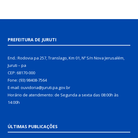
PREFEITURA DE JURUTI
End.: Rodovia pa 257, Translago, Km 01, Nº S/n Nova Jerusalém,
Juruti – pa
CEP: 68170-000
Fone: (93) 98408-7564
E-mail: ouvidoria@juruti.pa.gov.br
Horário de atendimento: de Segunda a sexta das 08:00h às
14:00h
ÚLTIMAS PUBLICAÇÕES