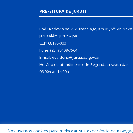
PREFEITURA DE JURUTI
End.: Rodovia pa 257, Translago, Km 01, Nº S/n Nova
Jerusalém, Juruti – pa
CEP: 68170-000
Fone: (93) 98408-7564
E-mail: ouvidoria@juruti.pa.gov.br
Horário de atendimento: de Segunda a sexta das
08:00h às 14:00h
Nós usamos cookies para melhorar sua experiência de navegação