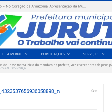
FESTRIBAL 2026 – No Coração da Amazônia. Apresentação da Munduruku.
O GOVERNO
PUBLICAÇÕES
SERVIÇOS
a de Posse marca início do mandato da prefeita, vice e vereadores de Juruti p
7656936058898_n
_4323537656936058898_n
0