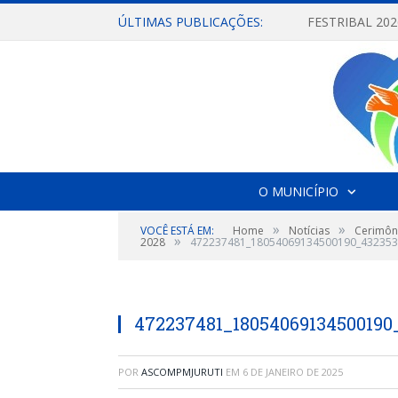
ÚLTIMAS PUBLICAÇÕES:
O MUNICÍPIO
»
»
VOCÊ ESTÁ EM:
Home
Notícias
Cerimôni
»
2028
472237481_18054069134500190_432353
472237481_18054069134500190
POR
ASCOMPMJURUTI
EM
6 DE JANEIRO DE 2025