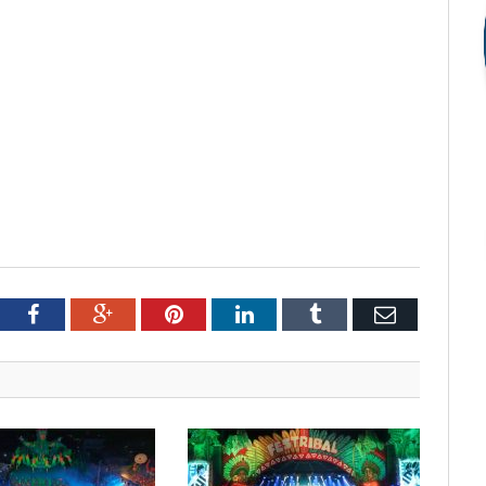
tter
Facebook
Google+
Pinterest
LinkedIn
Tumblr
Email