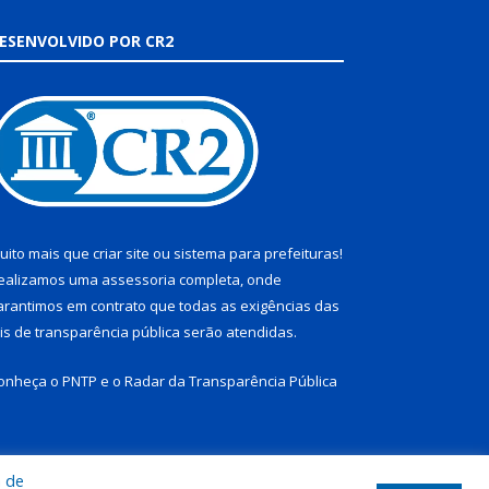
ESENVOLVIDO POR CR2
uito mais que
criar site
ou
sistema para prefeituras
!
ealizamos uma
assessoria
completa, onde
arantimos em contrato que todas as exigências das
eis de transparência pública
serão atendidas.
onheça o
PNTP
e o
Radar da Transparência Pública
a de